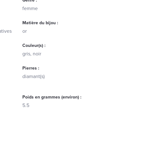
Genre :
femme
Matière du bijou :
atives
or
Couleur(s) :
gris, noir
Pierres :
diamant(s)
Poids en grammes (environ) :
5.5