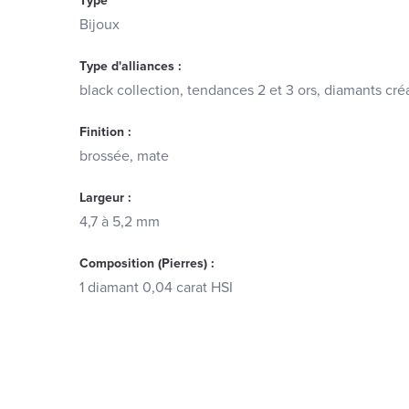
Type
Bijoux
Type d'alliances :
black collection, tendances 2 et 3 ors, diamants cré
Finition :
brossée, mate
Largeur :
4,7 à 5,2 mm
Composition (Pierres) :
1 diamant 0,04 carat HSI