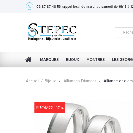
03 87 87 48 56
(appel local du mardi au samedi de 9h15 à 
MARQUES
BIJOUX
MONTRES
LES GEORG
Accueil
/
Bijoux
/
Alliances Diamant
/
Alliance or dia
PROMO! -10%