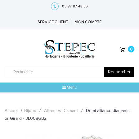
03 87 87 48 56
SERVICE CLIENT
MON COMPTE
0
Rechercher
Menu
ACCUEIL
Accueil
/
Bijoux
/
Alliances Diamant
/
Demi alliance diamants
MARQUES
or Girard - 3L008GB2
BIJOUX