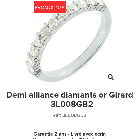
MONTRES
PROMO! -10%
LES GEORGETTES
SWAROVSKI
BONNES AFFAIRES
CARTES CADEAUX
IDÉE CADEAUX
QUI SOMMES NOUS
BLOG
Demi alliance diamants or Girard
- 3L008GB2
Réf:
3L008GB2
Garantie 2 ans - Livré avec écrin