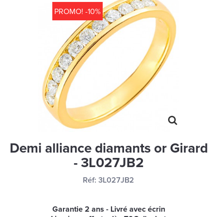
MONTRES
PROMO! -10%
LES GEORGETTES
SWAROVSKI
BONNES AFFAIRES
CARTES CADEAUX
IDÉE CADEAUX
QUI SOMMES NOUS
BLOG
Demi alliance diamants or Girard
- 3L027JB2
Réf:
3L027JB2
Garantie 2 ans - Livré avec écrin