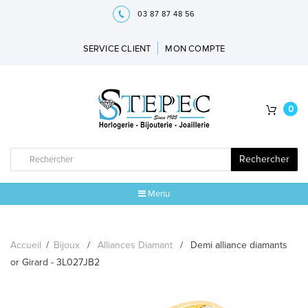
03 87 87 48 56
SERVICE CLIENT
MON COMPTE
0
Rechercher
Menu
ACCUEIL
Accueil
/
Bijoux
/
Alliances Diamant
/
Demi alliance diamants
MARQUES
or Girard - 3L027JB2
BIJOUX