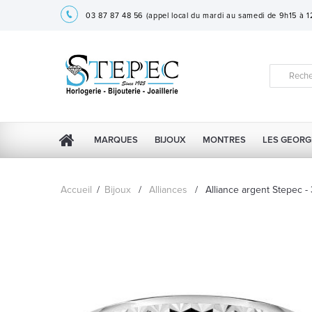
03 87 87 48 56
(appel local du mardi au samedi de 9h15 à 
MARQUES
BIJOUX
MONTRES
LES GEORG
Accueil
/
Bijoux
/
Alliances
/
Alliance argent Stepec 