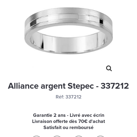
MONTRES
LES GEORGETTES
SWAROVSKI
BONNES AFFAIRES
CARTES CADEAUX
IDÉE CADEAUX
QUI SOMMES NOUS
Alliance argent Stepec - 337212
BLOG
Réf:
337212
Garantie 2 ans - Livré avec écrin
Livraison offerte dès 70€ d'achat
Satisfait ou remboursé