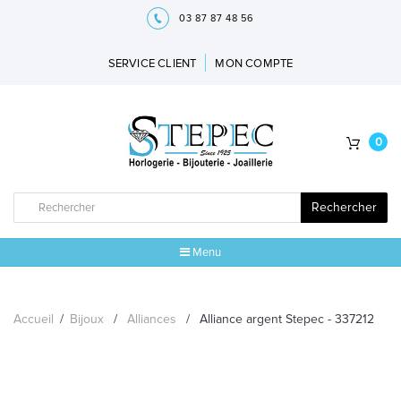
03 87 87 48 56
SERVICE CLIENT
MON COMPTE
0
Rechercher
Menu
ACCUEIL
Accueil
/
Bijoux
/
Alliances
/
Alliance argent Stepec - 337212
MARQUES
BIJOUX