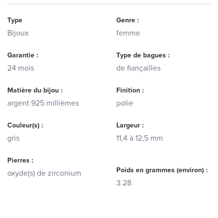
Type
Genre :
Bijoux
femme
Garantie :
Type de bagues :
24 mois
de fiançailles
Matière du bijou :
Finition :
argent 925 millièmes
polie
Couleur(s) :
Largeur :
gris
11,4 à 12,5 mm
Pierres :
Poids en grammes (environ) :
oxyde(s) de zirconium
3.28