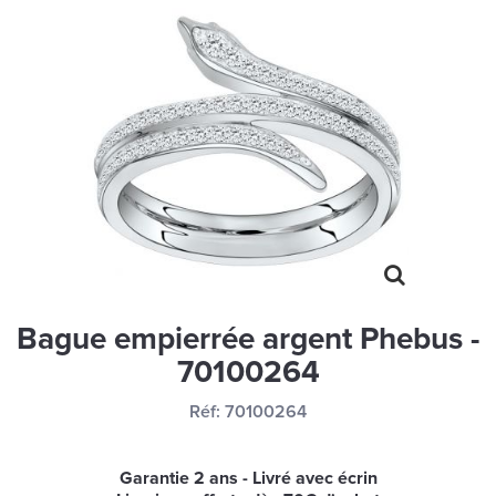
MONTRES
LES GEORGETTES
SWAROVSKI
BONNES AFFAIRES
CARTES CADEAUX
IDÉE CADEAUX
QUI SOMMES NOUS
BLOG
Bague empierrée argent Phebus -
70100264
Réf:
70100264
Garantie 2 ans - Livré avec écrin