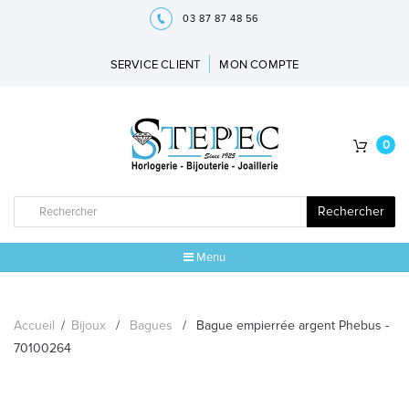
03 87 87 48 56
SERVICE CLIENT
MON COMPTE
0
Rechercher
Menu
ACCUEIL
Accueil
/
Bijoux
/
Bagues
/
Bague empierrée argent Phebus -
MARQUES
70100264
BIJOUX