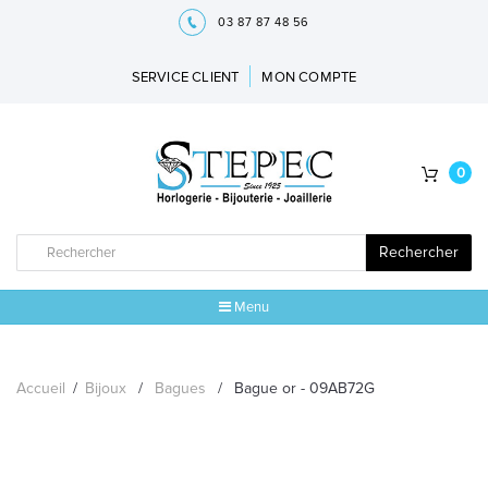
03 87 87 48 56
SERVICE CLIENT
MON COMPTE
0
Rechercher
Menu
ACCUEIL
Accueil
/
Bijoux
/
Bagues
/
Bague or - 09AB72G
MARQUES
BIJOUX