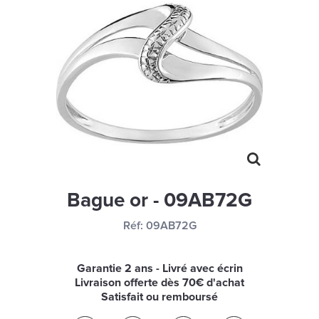
MONTRES
LES GEORGETTES
SWAROVSKI
BONNES AFFAIRES
CARTES CADEAUX
IDÉE CADEAUX
QUI SOMMES NOUS
Bague or - 09AB72G
BLOG
Réf:
09AB72G
Garantie 2 ans - Livré avec écrin
Livraison offerte dès 70€ d'achat
Satisfait ou remboursé