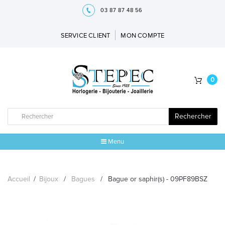
03 87 87 48 56
SERVICE CLIENT
MON COMPTE
0
Rechercher
Menu
ACCUEIL
Accueil
/
Bijoux
/
Bagues
/
Bague or saphir(s) - 09PF89BSZ
MARQUES
BIJOUX