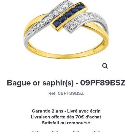
MONTRES
LES GEORGETTES
SWAROVSKI
BONNES AFFAIRES
CARTES CADEAUX
IDÉE CADEAUX
QUI SOMMES NOUS
Bague or saphir(s) - 09PF89BSZ
BLOG
Réf:
09PF89BSZ
Garantie 2 ans - Livré avec écrin
Livraison offerte dès 70€ d'achat
Satisfait ou remboursé