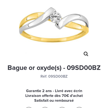
MONTRES
LES GEORGETTES
SWAROVSKI
BONNES AFFAIRES
CARTES CADEAUX
IDÉE CADEAUX
QUI SOMMES NOUS
Bague or oxyde(s) - 09SD00BZ
BLOG
Réf:
09SD00BZ
Garantie 2 ans - Livré avec écrin
Livraison offerte dès 70€ d'achat
Satisfait ou remboursé