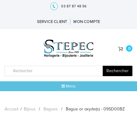
03 87 87 48 56
SERVICE CLIENT
MON COMPTE
0
Rechercher
Menu
ACCUEIL
Accueil
/
Bijoux
/
Bagues
/
Bague or oxyde(s) - 09SD00BZ
MARQUES
BIJOUX