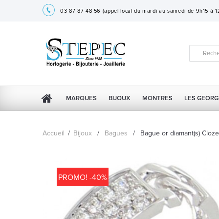
03 87 87 48 56
(appel local du mardi au samedi de 9h15 à 
MARQUES
BIJOUX
MONTRES
LES GEORG
Accueil
/
Bijoux
/
Bagues
/
Bague or diamant(s) Cloz
PROMO! -40%