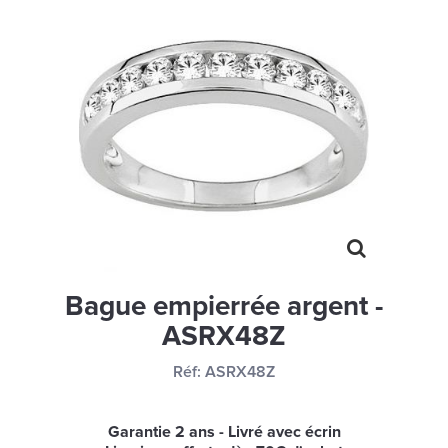
MONTRES
LES GEORGETTES
SWAROVSKI
BONNES AFFAIRES
CARTES CADEAUX
IDÉE CADEAUX
QUI SOMMES NOUS
BLOG
Bague empierrée argent -
ASRX48Z
Réf:
ASRX48Z
Garantie 2 ans - Livré avec écrin