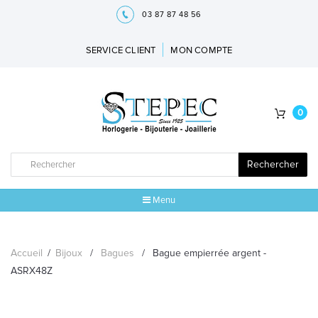
03 87 87 48 56
SERVICE CLIENT
MON COMPTE
0
Rechercher
Menu
ACCUEIL
Accueil
/
Bijoux
/
Bagues
/
Bague empierrée argent -
MARQUES
ASRX48Z
BIJOUX