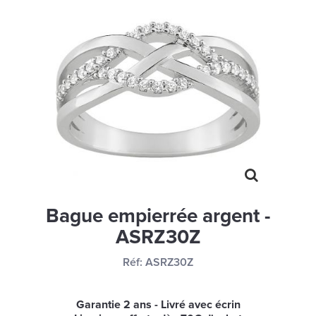
MONTRES
LES GEORGETTES
SWAROVSKI
BONNES AFFAIRES
CARTES CADEAUX
IDÉE CADEAUX
QUI SOMMES NOUS
BLOG
Bague empierrée argent -
ASRZ30Z
Réf:
ASRZ30Z
Garantie 2 ans - Livré avec écrin