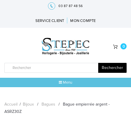
03 87 87 48 56
SERVICE CLIENT
MON COMPTE
0
Rechercher
Menu
ACCUEIL
Accueil
/
Bijoux
/
Bagues
/
Bague empierrée argent -
MARQUES
ASRZ30Z
BIJOUX