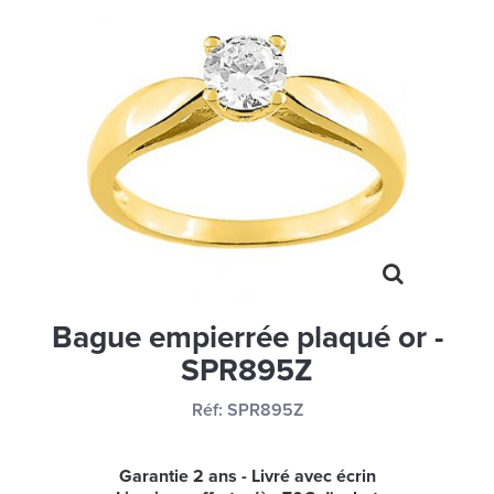
MONTRES
LES GEORGETTES
SWAROVSKI
BONNES AFFAIRES
CARTES CADEAUX
IDÉE CADEAUX
QUI SOMMES NOUS
BLOG
Bague empierrée plaqué or -
SPR895Z
Réf:
SPR895Z
Garantie 2 ans - Livré avec écrin