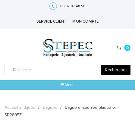
03 87 87 48 56
SERVICE CLIENT
MON COMPTE
0
Rechercher
Menu
ACCUEIL
Accueil
/
Bijoux
/
Bagues
/
Bague empierrée plaqué or -
MARQUES
SPR895Z
BIJOUX