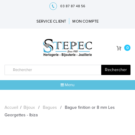
03 87 87 48 56
SERVICE CLIENT
MON COMPTE
0
Rechercher
Menu
ACCUEIL
Accueil
/
Bijoux
/
Bagues
/
Bague finition or 8 mm Les
MARQUES
Georgettes - Ibiza
BIJOUX