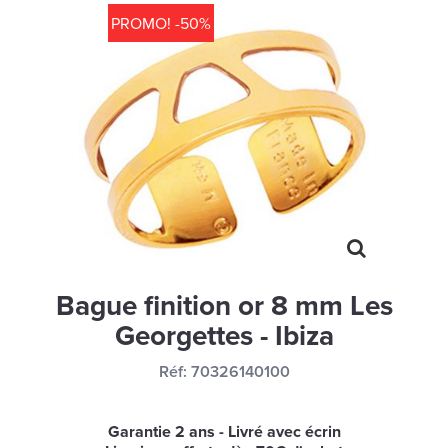
MONTRES
PROMO! -50%
LES GEORGETTES
SWAROVSKI
BONNES AFFAIRES
CARTES CADEAUX
IDÉE CADEAUX
QUI SOMMES NOUS
BLOG
Bague finition or 8 mm Les
Georgettes - Ibiza
Réf:
70326140100
Garantie 2 ans - Livré avec écrin