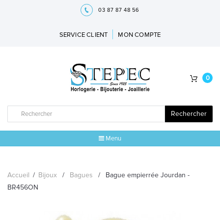
03 87 87 48 56
SERVICE CLIENT
MON COMPTE
0
Rechercher
Menu
ACCUEIL
Accueil
/
Bijoux
/
Bagues
/
Bague empierrée Jourdan -
MARQUES
BR456ON
BIJOUX