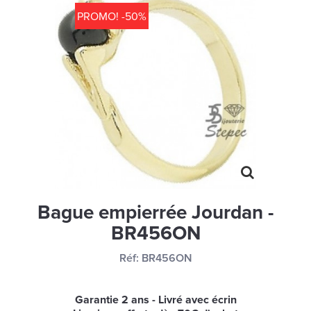
MONTRES
PROMO! -50%
LES GEORGETTES
SWAROVSKI
BONNES AFFAIRES
CARTES CADEAUX
IDÉE CADEAUX
QUI SOMMES NOUS
BLOG
Bague empierrée Jourdan -
BR456ON
Réf:
BR456ON
Garantie 2 ans - Livré avec écrin