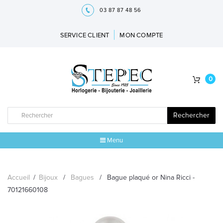
03 87 87 48 56
SERVICE CLIENT
MON COMPTE
0
Rechercher
Menu
ACCUEIL
Accueil
/
Bijoux
/
Bagues
/
Bague plaqué or Nina Ricci -
MARQUES
70121660108
BIJOUX