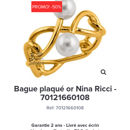
MONTRES
PROMO! -50%
LES GEORGETTES
SWAROVSKI
BONNES AFFAIRES
CARTES CADEAUX
IDÉE CADEAUX
QUI SOMMES NOUS
BLOG
Bague plaqué or Nina Ricci -
70121660108
Réf:
70121660108
Garantie 2 ans - Livré avec écrin