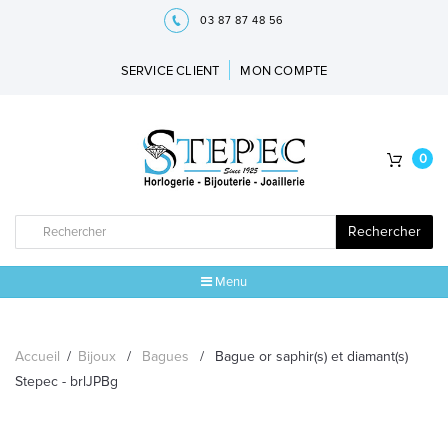
03 87 87 48 56
SERVICE CLIENT
MON COMPTE
0
Rechercher
Menu
ACCUEIL
Accueil
/
Bijoux
/
Bagues
/
Bague or saphir(s) et diamant(s)
MARQUES
Stepec - brlJPBg
BIJOUX