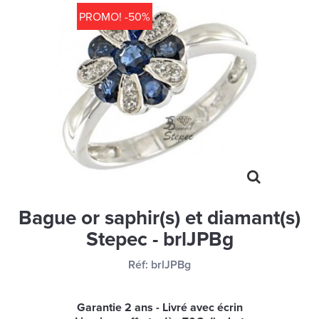
MONTRES
PROMO! -50%
LES GEORGETTES
SWAROVSKI
BONNES AFFAIRES
CARTES CADEAUX
IDÉE CADEAUX
QUI SOMMES NOUS
BLOG
Bague or saphir(s) et diamant(s)
Stepec - brlJPBg
Réf:
brlJPBg
Garantie 2 ans - Livré avec écrin