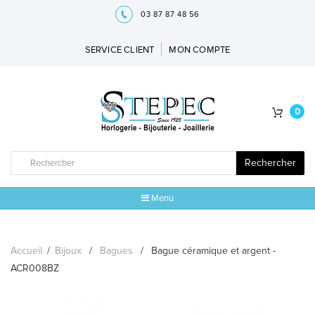
03 87 87 48 56
SERVICE CLIENT
MON COMPTE
0
Rechercher
Menu
ACCUEIL
Accueil
/
Bijoux
/
Bagues
/
Bague céramique et argent -
MARQUES
ACR008BZ
BIJOUX