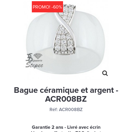
MONTRES
PROMO! -60%
LES GEORGETTES
SWAROVSKI
BONNES AFFAIRES
CARTES CADEAUX
IDÉE CADEAUX
QUI SOMMES NOUS
BLOG
Bague céramique et argent -
ACR008BZ
Réf:
ACR008BZ
Garantie 2 ans - Livré avec écrin