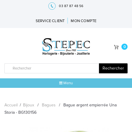
03 87 87 48 56
SERVICE CLIENT
MON COMPTE
0
Rechercher
Menu
ACCUEIL
Accueil
/
Bijoux
/
Bagues
/
Bague argent empierrée Una
MARQUES
Storia - BG130156
BIJOUX