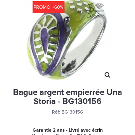
MONTRES
PROMO! -60%
LES GEORGETTES
SWAROVSKI
BONNES AFFAIRES
CARTES CADEAUX
IDÉE CADEAUX
QUI SOMMES NOUS
BLOG
Bague argent empierrée Una
Storia - BG130156
Réf:
BG130156
Garantie 2 ans - Livré avec écrin