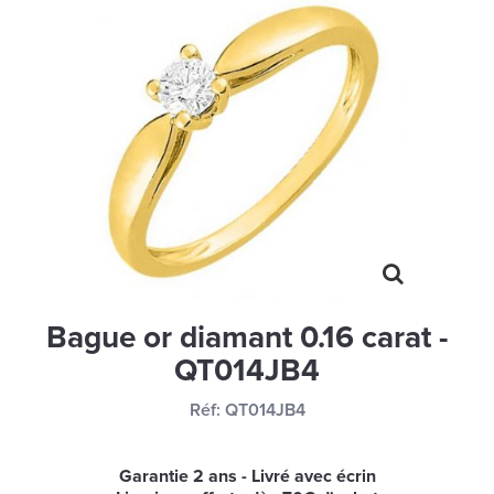
MONTRES
LES GEORGETTES
SWAROVSKI
BONNES AFFAIRES
CARTES CADEAUX
IDÉE CADEAUX
QUI SOMMES NOUS
BLOG
Bague or diamant 0.16 carat -
QT014JB4
Réf:
QT014JB4
Garantie 2 ans - Livré avec écrin