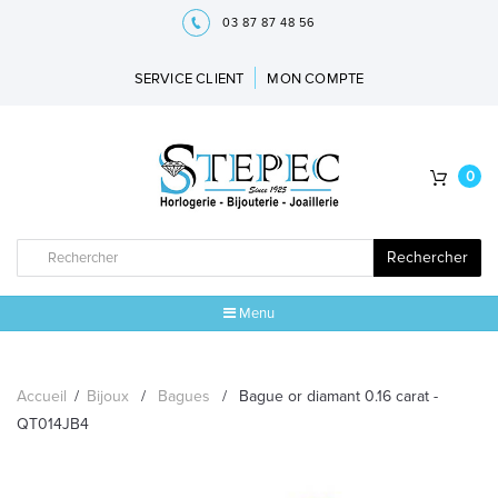
03 87 87 48 56
SERVICE CLIENT
MON COMPTE
0
Rechercher
Menu
ACCUEIL
Accueil
/
Bijoux
/
Bagues
/
Bague or diamant 0.16 carat -
MARQUES
QT014JB4
BIJOUX