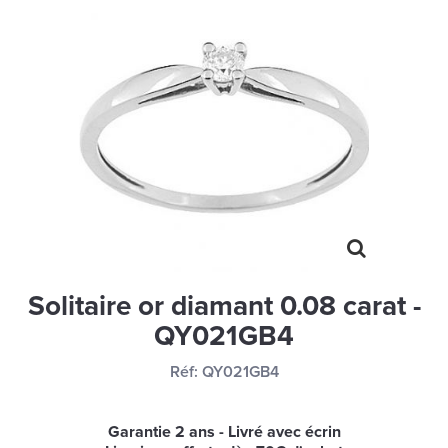
MONTRES
LES GEORGETTES
SWAROVSKI
BONNES AFFAIRES
CARTES CADEAUX
IDÉE CADEAUX
QUI SOMMES NOUS
BLOG
Solitaire or diamant 0.08 carat -
QY021GB4
Réf:
QY021GB4
Garantie 2 ans - Livré avec écrin