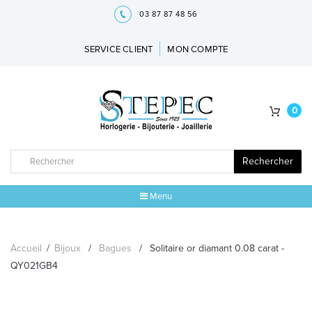
03 87 87 48 56
SERVICE CLIENT
MON COMPTE
0
Rechercher
Menu
ACCUEIL
Accueil
/
Bijoux
/
Bagues
/
Solitaire or diamant 0.08 carat -
MARQUES
QY021GB4
BIJOUX