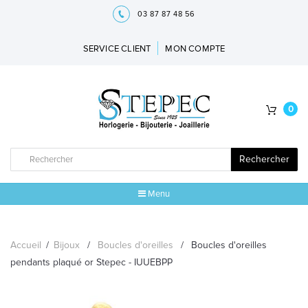
03 87 87 48 56
SERVICE CLIENT
MON COMPTE
0
Rechercher
Menu
ACCUEIL
Accueil
/
Bijoux
/
Boucles d'oreilles
/
Boucles d'oreilles
MARQUES
pendants plaqué or Stepec - IUUEBPP
BIJOUX