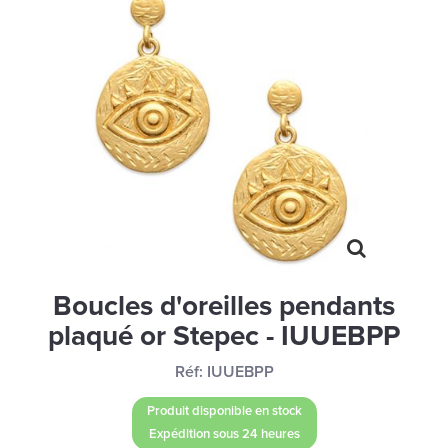
MONTRES
LES GEORGETTES
SWAROVSKI
BONNES AFFAIRES
CARTES CADEAUX
IDÉE CADEAUX
QUI SOMMES NOUS
BLOG
Boucles d'oreilles pendants
plaqué or Stepec - IUUEBPP
Réf:
IUUEBPP
Produit disponible en stock
Expédition sous 24 heures