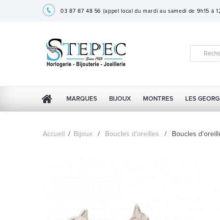
03 87 87 48 56
(appel local du mardi au samedi de 9h15 à 
MARQUES
BIJOUX
MONTRES
LES GEORG
Accueil
/
Bijoux
/
Boucles d'oreilles
/
Boucles d'oreil