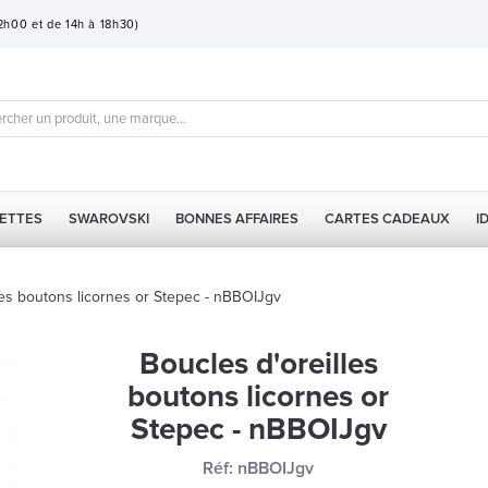
12h00 et de 14h à 18h30)
ETTES
SWAROVSKI
BONNES AFFAIRES
CARTES CADEAUX
I
les boutons licornes or Stepec - nBBOIJgv
Boucles d'oreilles
boutons licornes or
Stepec - nBBOIJgv
Réf:
nBBOIJgv