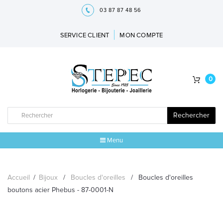
03 87 87 48 56
SERVICE CLIENT
MON COMPTE
0
Rechercher
Menu
ACCUEIL
Accueil
/
Bijoux
/
Boucles d'oreilles
/
Boucles d'oreilles
MARQUES
boutons acier Phebus - 87-0001-N
BIJOUX