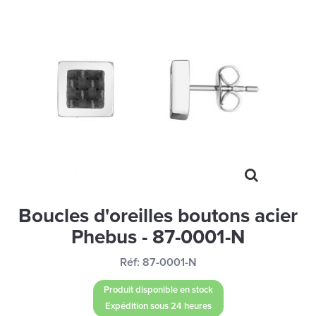
MONTRES
LES GEORGETTES
SWAROVSKI
BONNES AFFAIRES
CARTES CADEAUX
IDÉE CADEAUX
QUI SOMMES NOUS
BLOG
Boucles d'oreilles boutons acier
Phebus - 87-0001-N
Réf:
87-0001-N
Produit disponible en stock
Expédition sous 24 heures