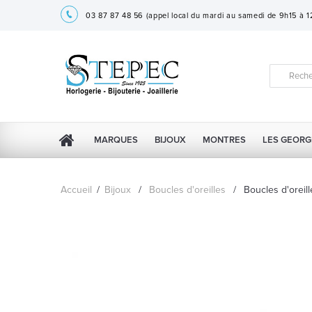
03 87 87 48 56
(appel local du mardi au samedi de 9h15 à 
MARQUES
BIJOUX
MONTRES
LES GEORG
Accueil
/
Bijoux
/
Boucles d'oreilles
/
Boucles d'oreil