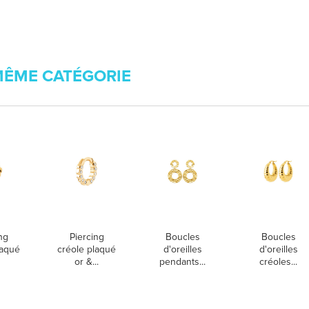
MÊME CATÉGORIE
ng
Piercing
Boucles
Boucles
laqué
créole plaqué
d'oreilles
d'oreilles
or &...
pendants...
créoles...