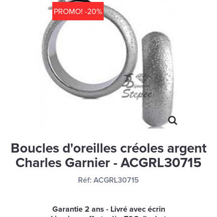
MONTRES
PROMO! -20%
LES GEORGETTES
SWAROVSKI
BONNES AFFAIRES
CARTES CADEAUX
IDÉE CADEAUX
QUI SOMMES NOUS
BLOG
Boucles d'oreilles créoles argent
Charles Garnier - ACGRL30715
Réf:
ACGRL30715
Garantie 2 ans - Livré avec écrin