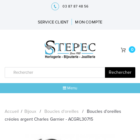
03 87 87 48 56
SERVICE CLIENT
MON COMPTE
0
Rechercher
Menu
ACCUEIL
Accueil
/
Bijoux
/
Boucles d'oreilles
/
Boucles d'oreilles
MARQUES
créoles argent Charles Garnier - ACGRL30715
BIJOUX