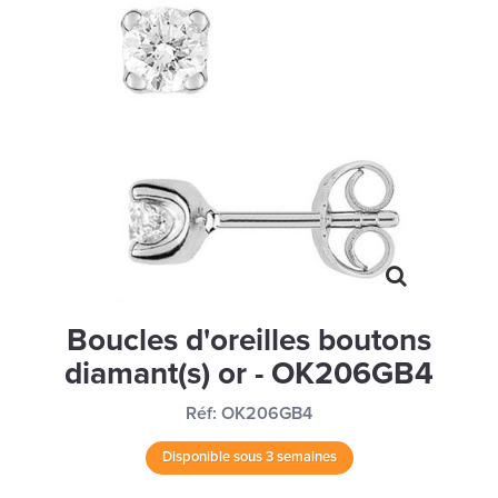
MONTRES
LES GEORGETTES
SWAROVSKI
BONNES AFFAIRES
CARTES CADEAUX
IDÉE CADEAUX
QUI SOMMES NOUS
BLOG
Boucles d'oreilles boutons
diamant(s) or - OK206GB4
Réf:
OK206GB4
Disponible sous 3 semaines