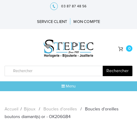
03 87 87 48 56
SERVICE CLIENT
MON COMPTE
0
Rechercher
Menu
ACCUEIL
Accueil
/
Bijoux
/
Boucles d'oreilles
/
Boucles d'oreilles
MARQUES
boutons diamant(s) or - OK206GB4
BIJOUX