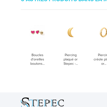
Boucles
Piercing
Pierci
d'oreilles
plaqué or
créole p
boutons...
Stepec -...
or...