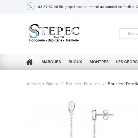
03 87 87 48 56
(appel local du mardi au samedi de 9h15 à 
MARQUES
BIJOUX
MONTRES
LES GEORG
Accueil
/
Bijoux
/
Boucles d'oreilles
/
Boucles d'oreil