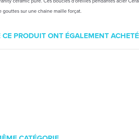
anity ceramic pure. Ces boucles d'oreilles pendantes acier Cera
 gouttes sur une chaine maille forçat.
É CE PRODUIT ONT ÉGALEMENT ACHETÉ
MÊME CATÉGORIE