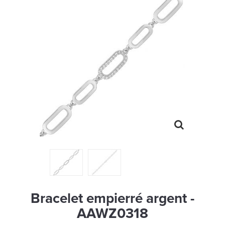
MONTRES
LES GEORGETTES
SWAROVSKI
BONNES AFFAIRES
CARTES CADEAUX
IDÉE CADEAUX
QUI SOMMES NOUS
BLOG
Bracelet empierré argent -
AAWZ0318