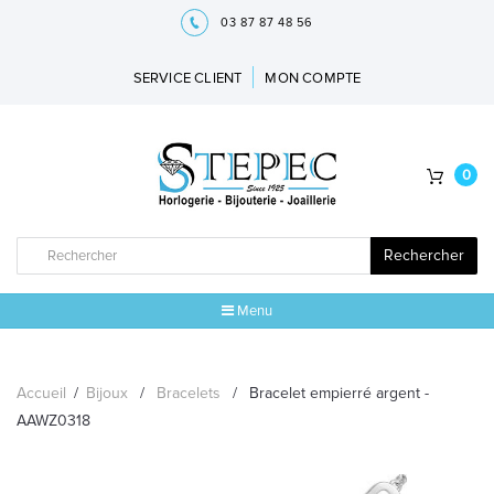
03 87 87 48 56
SERVICE CLIENT
MON COMPTE
0
Rechercher
Menu
ACCUEIL
Accueil
/
Bijoux
/
Bracelets
/
Bracelet empierré argent -
MARQUES
AAWZ0318
BIJOUX