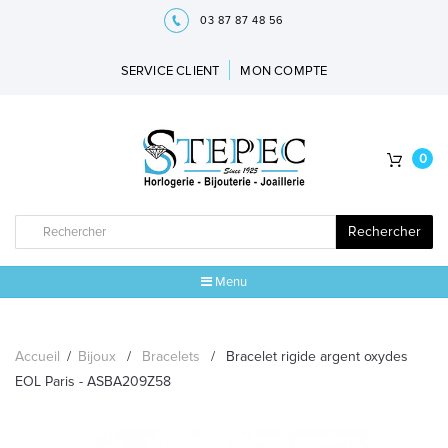
03 87 87 48 56
SERVICE CLIENT
MON COMPTE
0
Rechercher
Menu
ACCUEIL
Accueil
/
Bijoux
/
Bracelets
/
Bracelet rigide argent oxydes
MARQUES
EOL Paris - ASBA209Z58
BIJOUX