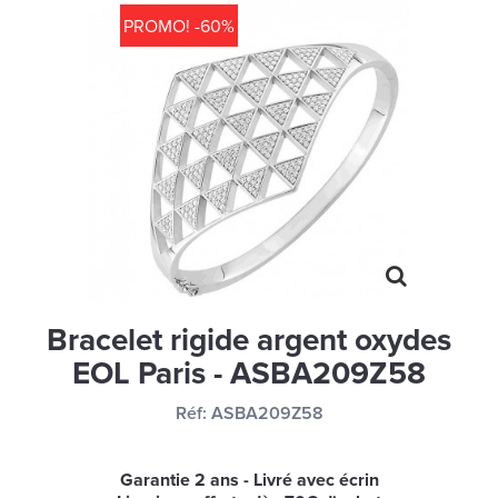
MONTRES
PROMO! -60%
LES GEORGETTES
SWAROVSKI
BONNES AFFAIRES
CARTES CADEAUX
IDÉE CADEAUX
QUI SOMMES NOUS
BLOG
Bracelet rigide argent oxydes
EOL Paris - ASBA209Z58
Réf:
ASBA209Z58
Garantie 2 ans - Livré avec écrin