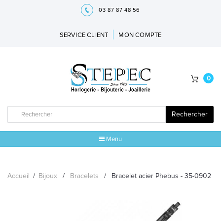
03 87 87 48 56
SERVICE CLIENT
MON COMPTE
0
Rechercher
Menu
ACCUEIL
Accueil
/
Bijoux
/
Bracelets
/
Bracelet acier Phebus - 35-0902
MARQUES
BIJOUX