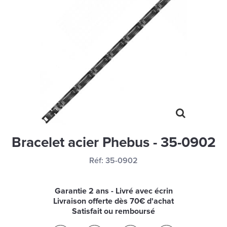
MONTRES
LES GEORGETTES
SWAROVSKI
BONNES AFFAIRES
CARTES CADEAUX
IDÉE CADEAUX
QUI SOMMES NOUS
Bracelet acier Phebus - 35-0902
BLOG
Réf:
35-0902
Garantie 2 ans - Livré avec écrin
Livraison offerte dès 70€ d'achat
Satisfait ou remboursé