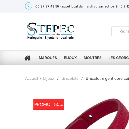
03 87 87 48 56
(appel local du mardi au samedi de 9h15 à 
MARQUES
BIJOUX
MONTRES
LES GEORG
Accueil
/
Bijoux
/
Bracelets
/
Bracelet argent doré cu
PROMO! -50%