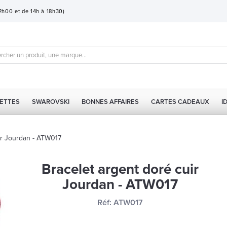
12h00 et de 14h à 18h30)
ETTES
SWAROVSKI
BONNES AFFAIRES
CARTES CADEAUX
I
ir Jourdan - ATW017
Bracelet argent doré cuir
Jourdan - ATW017
Réf:
ATW017