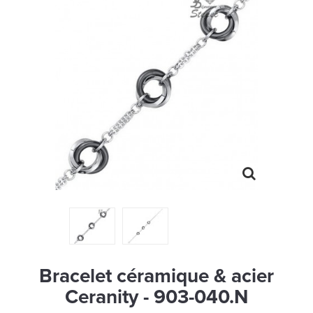
MONTRES
LES GEORGETTES
SWAROVSKI
BONNES AFFAIRES
CARTES CADEAUX
IDÉE CADEAUX
QUI SOMMES NOUS
BLOG
Bracelet céramique & acier
Ceranity - 903-040.N