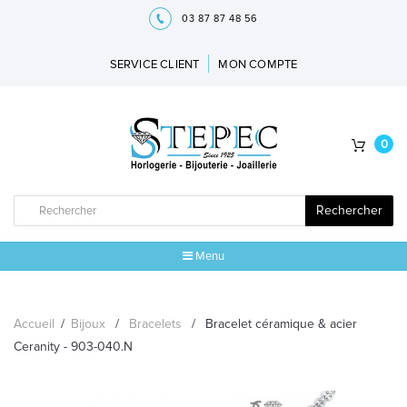
03 87 87 48 56
SERVICE CLIENT
MON COMPTE
0
Rechercher
Menu
ACCUEIL
Accueil
/
Bijoux
/
Bracelets
/
Bracelet céramique & acier
MARQUES
Ceranity - 903-040.N
BIJOUX