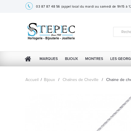
03 87 87 48 56
(appel local du mardi au samedi de 9h15 à 
MARQUES
BIJOUX
MONTRES
LES GEORG
Accueil
/
Bijoux
/
Chaînes de Cheville
/
Chaine de che