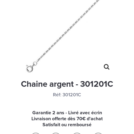
MONTRES
LES GEORGETTES
SWAROVSKI
BONNES AFFAIRES
CARTES CADEAUX
IDÉE CADEAUX
QUI SOMMES NOUS
Chaine argent - 301201C
BLOG
Réf:
301201C
Garantie 2 ans - Livré avec écrin
Livraison offerte dès 70€ d'achat
Satisfait ou remboursé