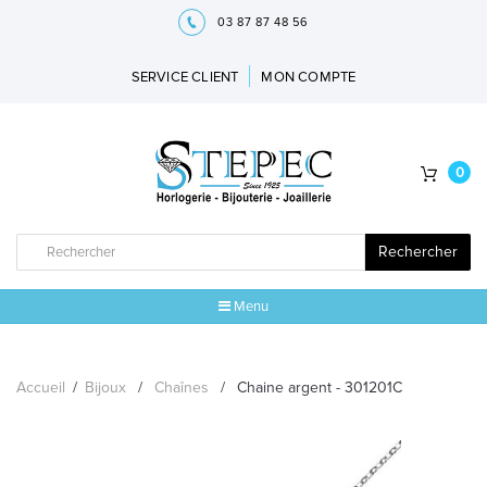
03 87 87 48 56
SERVICE CLIENT
MON COMPTE
0
Rechercher
Menu
ACCUEIL
Accueil
/
Bijoux
/
Chaînes
/
Chaine argent - 301201C
MARQUES
BIJOUX