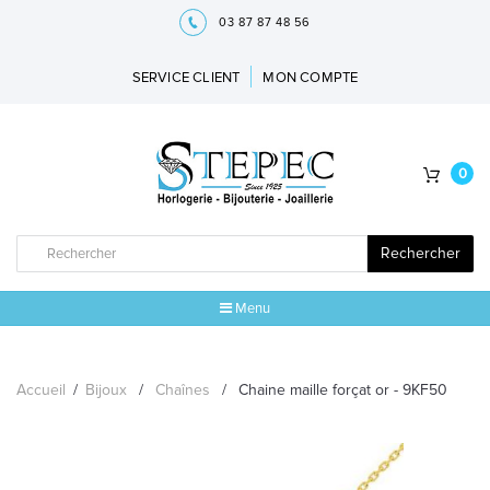
03 87 87 48 56
SERVICE CLIENT
MON COMPTE
0
Rechercher
Menu
ACCUEIL
Accueil
/
Bijoux
/
Chaînes
/
Chaine maille forçat or - 9KF50
MARQUES
BIJOUX