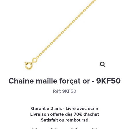
MONTRES
LES GEORGETTES
SWAROVSKI
BONNES AFFAIRES
CARTES CADEAUX
IDÉE CADEAUX
QUI SOMMES NOUS
Chaine maille forçat or - 9KF50
BLOG
Réf:
9KF50
Garantie 2 ans - Livré avec écrin
Livraison offerte dès 70€ d'achat
Satisfait ou remboursé