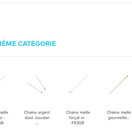
MÊME CATÉGORIE
aille
Chaine argent
Chaine maille
Chaine maille
or -
doré Jourdan
forçat or -
gourmette...
GR
-...
FR30R