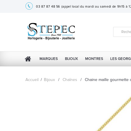
03 87 87 48 56
(appel local du mardi au samedi de 9h15 à 
MARQUES
BIJOUX
MONTRES
LES GEORG
Accueil
/
Bijoux
/
Chaînes
/
Chaine maille gourmette 