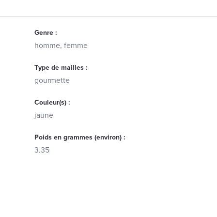
Genre :
homme, femme
Type de mailles :
gourmette
Couleur(s) :
jaune
Poids en grammes (environ) :
3.35