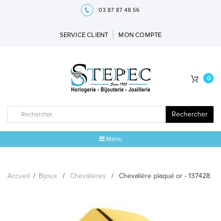
03 87 87 48 56
SERVICE CLIENT
MON COMPTE
0
Rechercher
Menu
ACCUEIL
Accueil
/
Bijoux
/
Chevalières
/
Chevalière plaqué or - 137428
MARQUES
BIJOUX