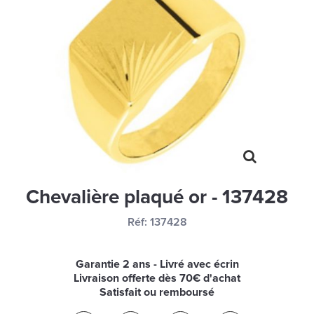
MONTRES
LES GEORGETTES
SWAROVSKI
BONNES AFFAIRES
CARTES CADEAUX
IDÉE CADEAUX
QUI SOMMES NOUS
Chevalière plaqué or - 137428
BLOG
Réf:
137428
Garantie 2 ans - Livré avec écrin
Livraison offerte dès 70€ d'achat
Satisfait ou remboursé