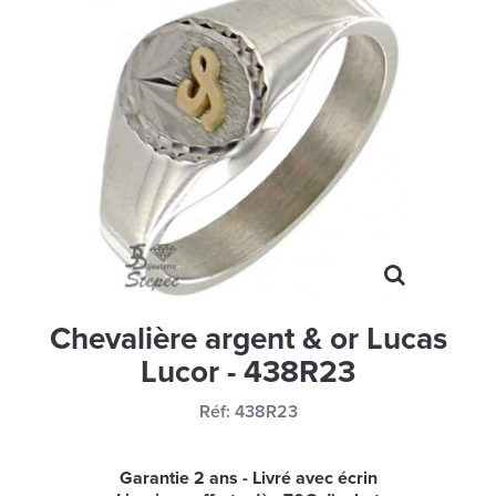
MONTRES
LES GEORGETTES
SWAROVSKI
BONNES AFFAIRES
CARTES CADEAUX
IDÉE CADEAUX
QUI SOMMES NOUS
BLOG
Chevalière argent & or Lucas
Lucor - 438R23
Réf:
438R23
Garantie 2 ans - Livré avec écrin