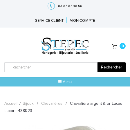
03 87 87 48 56
SERVICE CLIENT
MON COMPTE
0
Rechercher
Menu
ACCUEIL
Accueil
/
Bijoux
/
Chevalières
/
Chevalière argent & or Lucas
MARQUES
Lucor - 438R23
BIJOUX