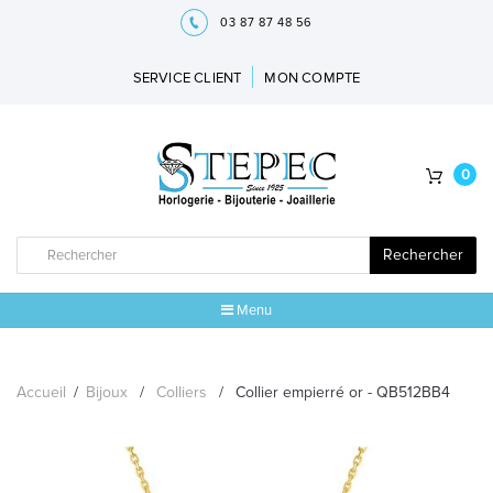
03 87 87 48 56
SERVICE CLIENT
MON COMPTE
0
Rechercher
Menu
ACCUEIL
Accueil
/
Bijoux
/
Colliers
/
Collier empierré or - QB512BB4
MARQUES
BIJOUX