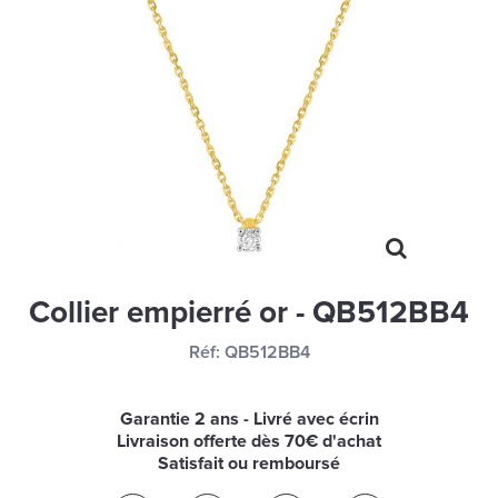
MONTRES
LES GEORGETTES
SWAROVSKI
BONNES AFFAIRES
CARTES CADEAUX
IDÉE CADEAUX
QUI SOMMES NOUS
Collier empierré or - QB512BB4
BLOG
Réf:
QB512BB4
Garantie 2 ans - Livré avec écrin
Livraison offerte dès 70€ d'achat
Satisfait ou remboursé