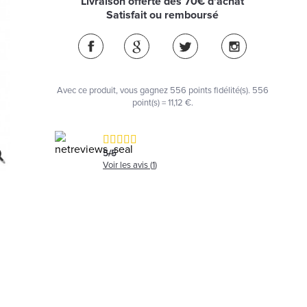
Livraison offerte dès 70€ d'achat
Satisfait ou remboursé
Avec ce produit, vous gagnez
556
points fidélité(s)
. 556
point(s) =
11,12 €
.
5
/
5
Voir les avis (
1
)