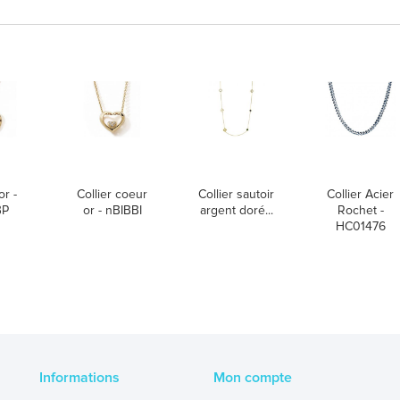
or -
Collier coeur
Collier sautoir
Collier Acier
BP
or - nBIBBI
argent doré...
Rochet -
HC01476
Informations
Mon compte