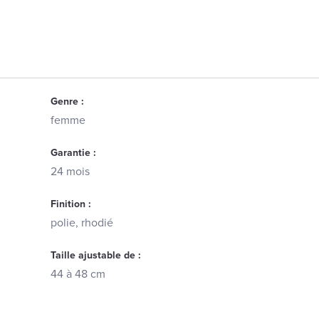
Genre :
femme
Garantie :
24 mois
Finition :
polie, rhodié
Taille ajustable de :
44 à 48 cm