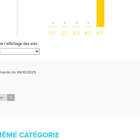
0
0
0
0
1
2
3
4
5
ier l'affichage des avis :
mmande du 06/10/2025
0
on
MÊME CATÉGORIE