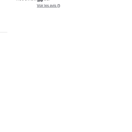
5
/
5
Voir les avis (
1
)