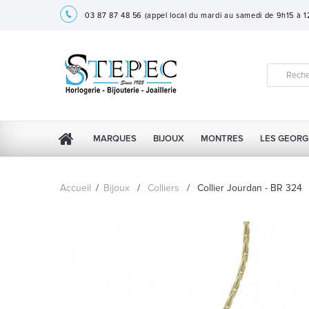
03 87 87 48 56
(appel local du mardi au samedi de 9h15 à 
MARQUES
BIJOUX
MONTRES
LES GEORG
Accueil
/
Bijoux
/
Colliers
/
Collier Jourdan - BR 324