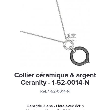
MONTRES
LES GEORGETTES
SWAROVSKI
BONNES AFFAIRES
CARTES CADEAUX
IDÉE CADEAUX
QUI SOMMES NOUS
BLOG
Collier céramique & argent
Ceranity - 1-52-0014-N
Réf:
1-52-0014-N
Garantie 2 ans - Livré avec écrin