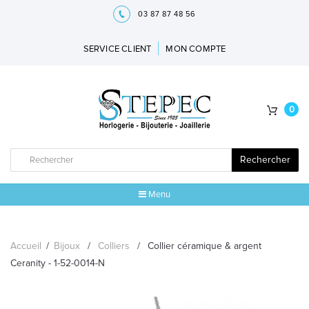
03 87 87 48 56
SERVICE CLIENT
MON COMPTE
0
Rechercher
Menu
ACCUEIL
Accueil
/
Bijoux
/
Colliers
/
Collier céramique & argent
MARQUES
Ceranity - 1-52-0014-N
BIJOUX