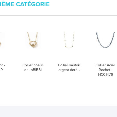
MÊME CATÉGORIE
or -
Collier coeur
Collier sautoir
Collier Acier
BP
or - nBIBBI
argent doré...
Rochet -
HC01476