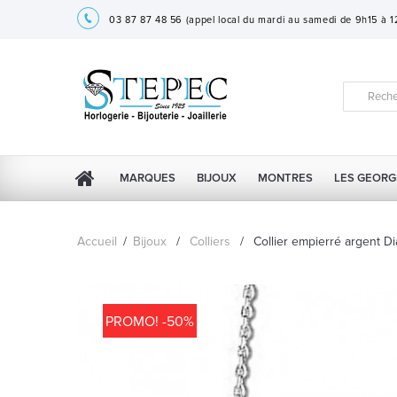
03 87 87 48 56
(appel local du mardi au samedi de 9h15 à 
MARQUES
BIJOUX
MONTRES
LES GEORG
Accueil
/
Bijoux
/
Colliers
/
Collier empierré argent 
PROMO! -50%