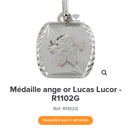
MONTRES
LES GEORGETTES
SWAROVSKI
BONNES AFFAIRES
CARTES CADEAUX
IDÉE CADEAUX
QUI SOMMES NOUS
BLOG
Médaille ange or Lucas Lucor -
R1102G
Réf:
R1102G
Disponible sous 2 semaines