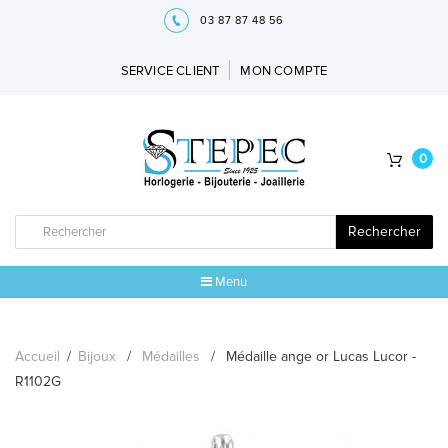
03 87 87 48 56
SERVICE CLIENT
MON COMPTE
0
Rechercher
Menu
ACCUEIL
Accueil
/
Bijoux
/
Médailles
/
Médaille ange or Lucas Lucor -
MARQUES
R1102G
BIJOUX