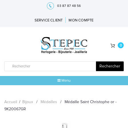
03 87 87 48 56
SERVICE CLIENT
MON COMPTE
0
Rechercher
Menu
ACCUEIL
Accueil
/
Bijoux
/
Médailles
/
Médaille Saint Christophe or -
MARQUES
9K20067GR
BIJOUX