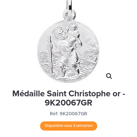
MONTRES
LES GEORGETTES
SWAROVSKI
BONNES AFFAIRES
CARTES CADEAUX
IDÉE CADEAUX
QUI SOMMES NOUS
BLOG
Médaille Saint Christophe or -
9K20067GR
Réf:
9K20067GR
Disponible sous 3 semaines