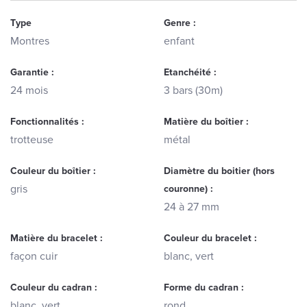
Type
Genre :
Montres
enfant
Garantie :
Etanchéité :
24 mois
3 bars (30m)
Fonctionnalités :
Matière du boîtier :
trotteuse
métal
Couleur du boîtier :
Diamètre du boitier (hors
gris
couronne) :
24 à 27 mm
Matière du bracelet :
Couleur du bracelet :
façon cuir
blanc, vert
Couleur du cadran :
Forme du cadran :
blanc, vert
rond