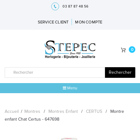
03 87 87 48 56
SERVICE CLIENT
MON COMPTE
0
Rechercher
Menu
ACCUEIL
Accueil
/
Montres
/
Montres Enfant
/
CERTUS
/
Montre
MARQUES
enfant Chat Certus - 647698
BIJOUX