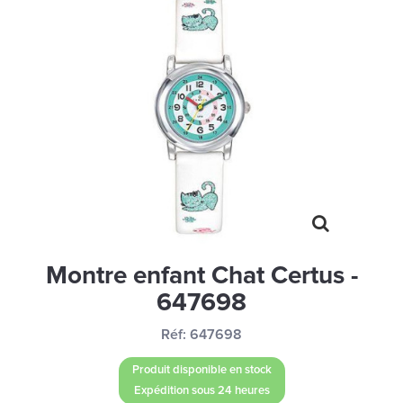
MONTRES
LES GEORGETTES
SWAROVSKI
BONNES AFFAIRES
CARTES CADEAUX
IDÉE CADEAUX
QUI SOMMES NOUS
BLOG
Montre enfant Chat Certus -
647698
Réf:
647698
Produit disponible en stock
Expédition sous 24 heures