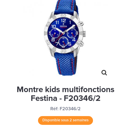
MONTRES
LES GEORGETTES
SWAROVSKI
BONNES AFFAIRES
CARTES CADEAUX
IDÉE CADEAUX
QUI SOMMES NOUS
BLOG
Montre kids multifonctions
Festina - F20346/2
Réf:
F20346/2
Disponible sous 2 semaines