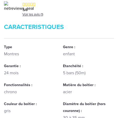
5
/
5
Voir les avis (
1
)
CARACTERISTIQUES
Type
Genre :
Montres
enfant
Garantie :
Etanchéité :
24 mois
5 bars (50m)
Fonctionnalités :
Matière du boîtier :
chrono
acier
Couleur du boîtier :
Diamètre du boitier (hors
gris
couronne) :
30 à 35 mm