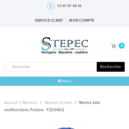
03 87 87 48 56
SERVICE CLIENT
MON COMPTE
0
Rechercher
Menu
ACCUEIL
Accueil
/
Montres
/
Montres Enfant
/
Montre kids
MARQUES
multifonctions Festina - F20346/2
BIJOUX