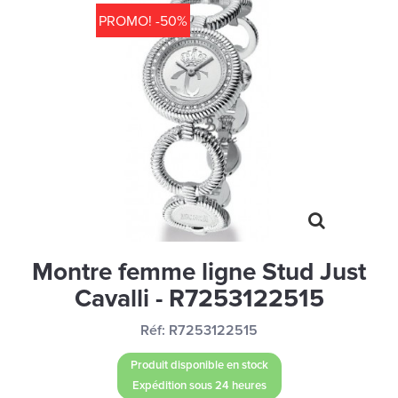
MONTRES
PROMO! -50%
LES GEORGETTES
SWAROVSKI
BONNES AFFAIRES
CARTES CADEAUX
IDÉE CADEAUX
QUI SOMMES NOUS
BLOG
Montre femme ligne Stud Just
Cavalli - R7253122515
Réf:
R7253122515
Produit disponible en stock
Expédition sous 24 heures