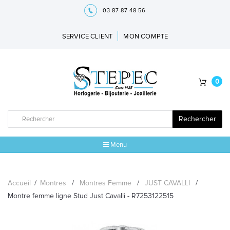
03 87 87 48 56
SERVICE CLIENT
MON COMPTE
0
Rechercher
Menu
ACCUEIL
Accueil
/
Montres
/
Montres Femme
/
JUST CAVALLI
/
MARQUES
Montre femme ligne Stud Just Cavalli - R7253122515
BIJOUX