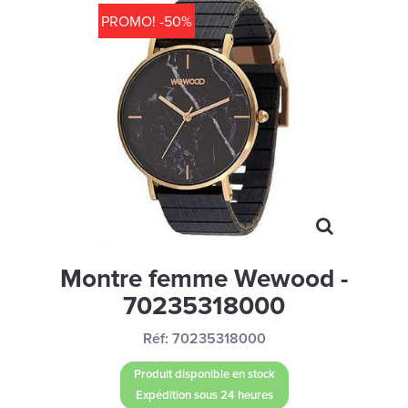
MONTRES
PROMO! -50%
LES GEORGETTES
SWAROVSKI
BONNES AFFAIRES
CARTES CADEAUX
IDÉE CADEAUX
QUI SOMMES NOUS
BLOG
Montre femme Wewood -
70235318000
Réf:
70235318000
Produit disponible en stock
Expédition sous 24 heures