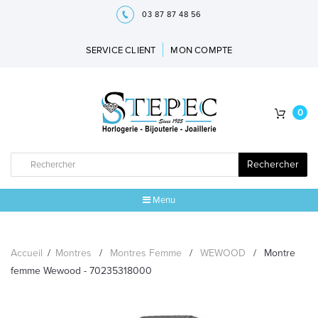
03 87 87 48 56
SERVICE CLIENT
MON COMPTE
0
Rechercher
Menu
ACCUEIL
Accueil
/
Montres
/
Montres Femme
/
WEWOOD
/
Montre
MARQUES
femme Wewood - 70235318000
BIJOUX