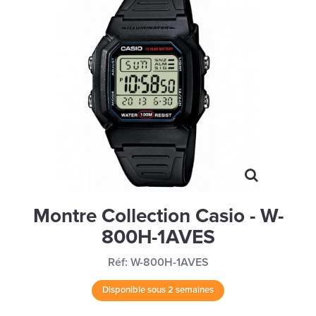
MONTRES
LES GEORGETTES
SWAROVSKI
BONNES AFFAIRES
CARTES CADEAUX
IDÉE CADEAUX
QUI SOMMES NOUS
BLOG
Montre Collection Casio - W-
800H-1AVES
Réf:
W-800H-1AVES
Disponible sous 2 semaines