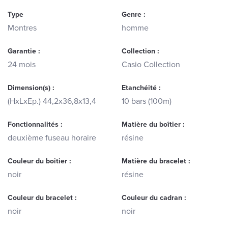
Type
Genre :
Montres
homme
Garantie :
Collection :
24 mois
Casio Collection
Dimension(s) :
Etanchéité :
(HxLxEp.) 44,2x36,8x13,4
10 bars (100m)
Fonctionnalités :
Matière du boîtier :
deuxième fuseau horaire
résine
Couleur du boîtier :
Matière du bracelet :
noir
résine
Couleur du bracelet :
Couleur du cadran :
noir
noir