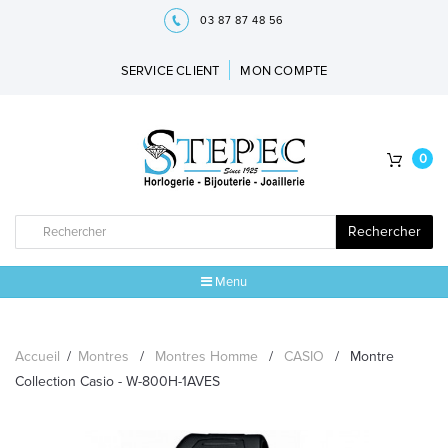
03 87 87 48 56
SERVICE CLIENT
MON COMPTE
0
Rechercher
Menu
ACCUEIL
Accueil
/
Montres
/
Montres Homme
/
CASIO
/
Montre
MARQUES
Collection Casio - W-800H-1AVES
BIJOUX